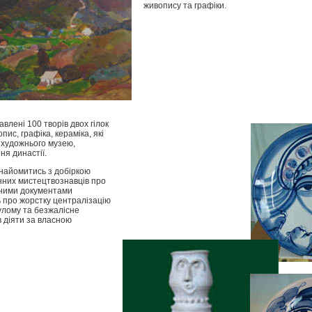
живопису та графіки.
авлені 100 творів двох гілок
ис, графіка, кераміка, які
о художнього музею,
ня династії.
знайомитись з добіркою
онних мистецтвознавців про
ичними документами
ть про жорстку централізацію
нулому та безжалісне
в діяти за власною