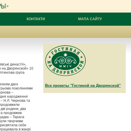
КОНТАКТИ
МАПА САЙТУ
вські династії»,
я на Дворянской» 10
алтингова група
вілеям двох
Все проекты "Гостиной на Дворянской"
 трьома поколіннями
ернова –
з дня народження
и – Н.Л. Чернова та
, продовжили
 дві родини, два
 та продовжив
щадка – Тараса
 були творчими
присвятила себе
а працювала в жанрі