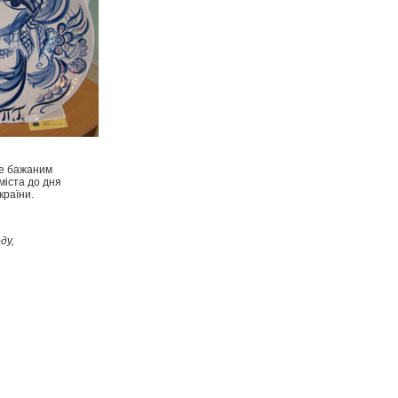
не бажаним
міста до дня
країни.
ду,