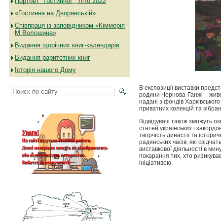
Портрет "Гостинної", літо 2022
«Гостинна на Дворянській»
Співпраця із заповідником «Кіммерія
М.Волошина»
Видання щорічних книг-календарів
Видання раритетних книг
Історія нашого Дому
В експозиції виставки предст
родини Чернова-Ганжі – живоп
надані з фондів Харківськог
приватних колекцій та зібран
Відвідувачі також зможуть о
статей українських і закорд
творчість династії та істор
радянських часів, які свідча
виставкової діяльності в ми
покарання тих, хто ризикува
ініціативою.