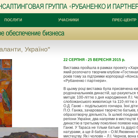
ПОСЛУГИ
УЧАСНИКИ
ПРЕС-ЦЕНТР
аланти, Україно"
22 СЕРПНЯ - 25 ВЕРЕСНЯ 2015 р.
Виставка пройшла в рамках проекту «Харкі
який розпочато творчим клубом «Гостина
років тому за підтримки корпорації «Конс
«Рубаненко і партнери».
В цьому році виставка була присвячена ю
родоначальників династій, що рахуються
митців: 100-літтю з дня народження Л.І. Ч
слобожанського живописця та 110-літтю 
О.Д. Ганжі – подільського гончара. Їхні діт
П.О. Ганжа, зачаровані творчістю батьків
образотворчу діяльність. Їх шлюб поєднав
регіони України, два напрями в мистецтві
династію в третьому поколінні появою на
Ганжі. У Тараса не тільки батьки та дідусі
натурами, а ще й бабуся – О.М.Яковенко 
мистецтву. Як і чоловік – Л.І. Чернов, вон