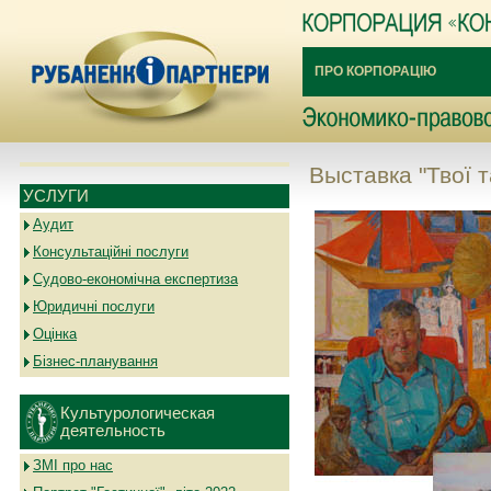
ПРО КОРПОРАЦІЮ
Выставка "Твої т
УСЛУГИ
Аудит
Консультаційні послуги
Судово-економічна експертиза
Юридичні послуги
Оцінка
Бізнес-планування
Культурологическая
деятельность
ЗМІ про нас