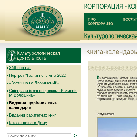
ПРО
ПОСЛУ
КОРПОРАЦІЮ
Книга-календарь 
Культурологическая
деятельность
ЗМІ про нас
Портрет "Гостинної", літо 2022
«Гостинна на Дворянській»
Співпраця із заповідником «Кіммерія
М.Волошина»
Видання щорічних книг-
календарів
Видання раритетних книг
Історія нашого Дому